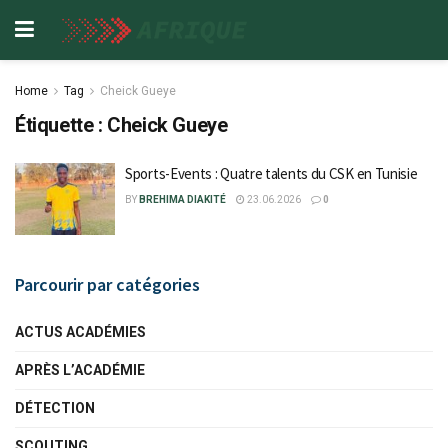
Home
Tag
Cheick Gueye
Étiquette :
Cheick Gueye
Sports-Events : Quatre talents du CSK en Tunisie
BY
BREHIMA DIAKITÉ
23.06.2026
0
Parcourir par catégories
ACTUS ACADÉMIES
APRÈS L’ACADÉMIE
DÉTECTION
SCOUTING