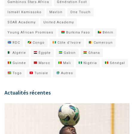
Gambinos Stars Africa
Génération Foot
Ismaël Kamissoko
Mavlon
One Touch
SOAR Academy
United Academy
Young African Promises
Burkina Faso
Bénin
RDC
Congo
Côte d'Ivoire
Cameroun
Algérie
Égypte
Gabon
Ghana
Guinée
Maroc
Mali
Nigéria
Sénégal
Togo
Tunisie
Autres
Actualités récentes