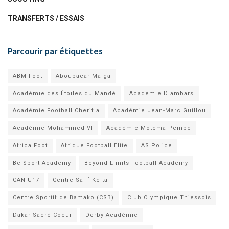
TRANSFERTS / ESSAIS
Parcourir par étiquettes
ABM Foot
Aboubacar Maiga
Académie des Étoiles du Mandé
Académie Diambars
Académie Football Cherifla
Académie Jean-Marc Guillou
Académie Mohammed VI
Académie Motema Pembe
Africa Foot
Afrique Football Elite
AS Police
Be Sport Academy
Beyond Limits Football Academy
CAN U17
Centre Salif Keita
Centre Sportif de Bamako (CSB)
Club Olympique Thiessois
Dakar Sacré-Coeur
Derby Académie