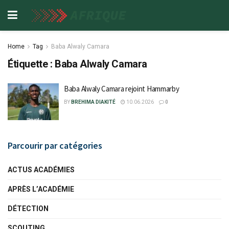
Home
Tag
Baba Alwaly Camara
Étiquette :
Baba Alwaly Camara
Baba Alwaly Camara rejoint Hammarby
BY
BREHIMA DIAKITÉ
10.06.2026
0
Parcourir par catégories
ACTUS ACADÉMIES
APRÈS L’ACADÉMIE
DÉTECTION
SCOUTING