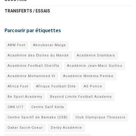
TRANSFERTS / ESSAIS
Parcourir par étiquettes
ABM Foot
Aboubacar Maiga
Académie des Étoiles du Mandé
Académie Diambars
Académie Football Cherifla
Académie Jean-Marc Guillou
Académie Mohammed VI
Académie Motema Pembe
Africa Foot
Afrique Football Elite
AS Police
Be Sport Academy
Beyond Limits Football Academy
CAN U17
Centre Salif Keita
Centre Sportif de Bamako (CSB)
Club Olympique Thiessois
Dakar Sacré-Coeur
Derby Académie