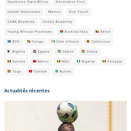
Gambinos Stars Africa
Génération Foot
Ismaël Kamissoko
Mavlon
One Touch
SOAR Academy
United Academy
Young African Promises
Burkina Faso
Bénin
RDC
Congo
Côte d'Ivoire
Cameroun
Algérie
Égypte
Gabon
Ghana
Guinée
Maroc
Mali
Nigéria
Sénégal
Togo
Tunisie
Autres
Actualités récentes