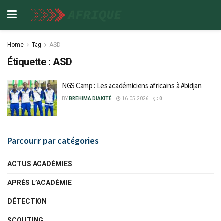
Home
Tag
ASD
Étiquette :
ASD
NGS Camp : Les académiciens africains à Abidjan
BY
BREHIMA DIAKITÉ
16.05.2026
0
Parcourir par catégories
ACTUS ACADÉMIES
APRÈS L’ACADÉMIE
DÉTECTION
SCOUTING