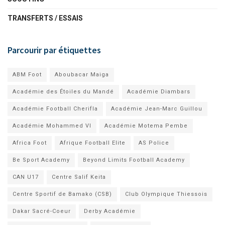
TRANSFERTS / ESSAIS
Parcourir par étiquettes
ABM Foot
Aboubacar Maiga
Académie des Étoiles du Mandé
Académie Diambars
Académie Football Cherifla
Académie Jean-Marc Guillou
Académie Mohammed VI
Académie Motema Pembe
Africa Foot
Afrique Football Elite
AS Police
Be Sport Academy
Beyond Limits Football Academy
CAN U17
Centre Salif Keita
Centre Sportif de Bamako (CSB)
Club Olympique Thiessois
Dakar Sacré-Coeur
Derby Académie