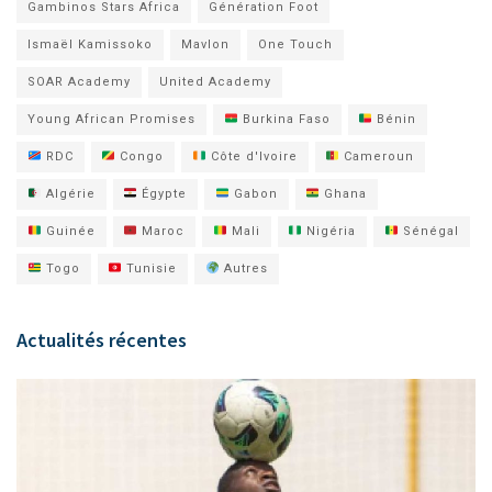
Gambinos Stars Africa
Génération Foot
Ismaël Kamissoko
Mavlon
One Touch
SOAR Academy
United Academy
Young African Promises
Burkina Faso
Bénin
RDC
Congo
Côte d'Ivoire
Cameroun
Algérie
Égypte
Gabon
Ghana
Guinée
Maroc
Mali
Nigéria
Sénégal
Togo
Tunisie
Autres
Actualités récentes