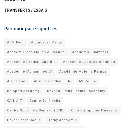
TRANSFERTS / ESSAIS
Parcourir par étiquettes
ABM Foot
Aboubacar Maiga
Académie des Étoiles du Mandé
Académie Diambars
Académie Football Cherifla
Académie Jean-Marc Guillou
Académie Mohammed VI
Académie Motema Pembe
Africa Foot
Afrique Football Elite
AS Police
Be Sport Academy
Beyond Limits Football Academy
CAN U17
Centre Salif Keita
Centre Sportif de Bamako (CSB)
Club Olympique Thiessois
Dakar Sacré-Coeur
Derby Académie