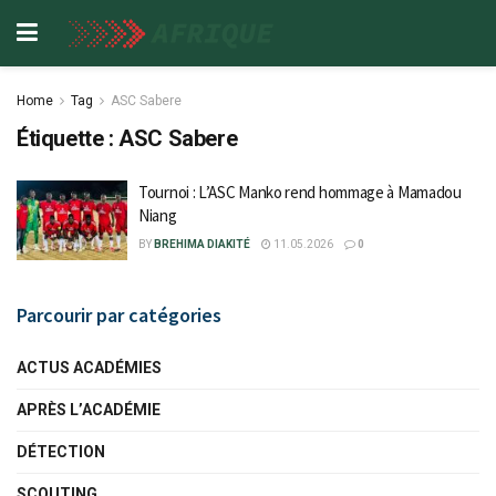
Home
Tag
ASC Sabere
Étiquette :
ASC Sabere
Tournoi : L’ASC Manko rend hommage à Mamadou
Niang
BY
BREHIMA DIAKITÉ
11.05.2026
0
Parcourir par catégories
ACTUS ACADÉMIES
APRÈS L’ACADÉMIE
DÉTECTION
SCOUTING