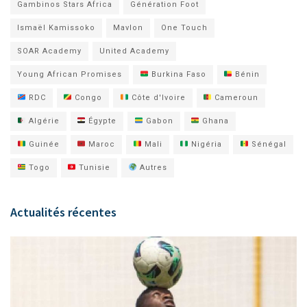
Gambinos Stars Africa
Génération Foot
Ismaël Kamissoko
Mavlon
One Touch
SOAR Academy
United Academy
Young African Promises
Burkina Faso
Bénin
RDC
Congo
Côte d'Ivoire
Cameroun
Algérie
Égypte
Gabon
Ghana
Guinée
Maroc
Mali
Nigéria
Sénégal
Togo
Tunisie
Autres
Actualités récentes