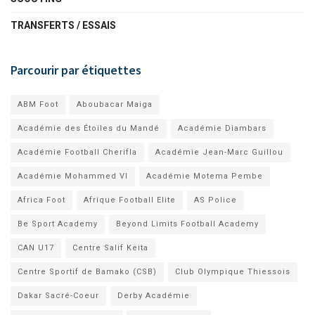
TRANSFERTS / ESSAIS
Parcourir par étiquettes
ABM Foot
Aboubacar Maiga
Académie des Étoiles du Mandé
Académie Diambars
Académie Football Cherifla
Académie Jean-Marc Guillou
Académie Mohammed VI
Académie Motema Pembe
Africa Foot
Afrique Football Elite
AS Police
Be Sport Academy
Beyond Limits Football Academy
CAN U17
Centre Salif Keita
Centre Sportif de Bamako (CSB)
Club Olympique Thiessois
Dakar Sacré-Coeur
Derby Académie