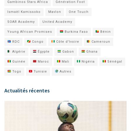
Gambinos Stars Africa
Génération Foot
Ismaël Kamissoko
Mavlon
One Touch
SOAR Academy
United Academy
Young African Promises
Burkina Faso
Bénin
RDC
Congo
Côte d'Ivoire
Cameroun
Algérie
Égypte
Gabon
Ghana
Guinée
Maroc
Mali
Nigéria
Sénégal
Togo
Tunisie
Autres
Actualités récentes