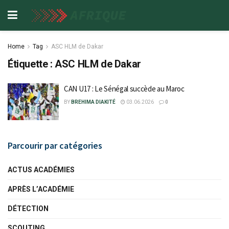
Home
Tag
ASC HLM de Dakar
Étiquette :
ASC HLM de Dakar
CAN U17 : Le Sénégal succède au Maroc
BY
BREHIMA DIAKITÉ
03.06.2026
0
Parcourir par catégories
ACTUS ACADÉMIES
APRÈS L’ACADÉMIE
DÉTECTION
SCOUTING