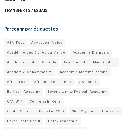
TRANSFERTS / ESSAIS
Parcourir par étiquettes
ABM Foot
Aboubacar Maiga
Académie des Étoiles du Mandé
Académie Diambars
Académie Football Cherifla
Académie Jean-Marc Guillou
Académie Mohammed VI
Académie Motema Pembe
Africa Foot
Afrique Football Elite
AS Police
Be Sport Academy
Beyond Limits Football Academy
CAN U17
Centre Salif Keita
Centre Sportif de Bamako (CSB)
Club Olympique Thiessois
Dakar Sacré-Coeur
Derby Académie