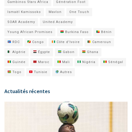
Gambinos Stars Africa
Génération Foot
Ismaël Kamissoko
Mavlon
One Touch
SOAR Academy
United Academy
Young African Promises
Burkina Faso
Bénin
RDC
Congo
Côte d'Ivoire
Cameroun
Algérie
Égypte
Gabon
Ghana
Guinée
Maroc
Mali
Nigéria
Sénégal
Togo
Tunisie
Autres
Actualités récentes