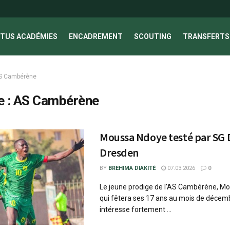
TUS ACADÉMIES
ENCADREMENT
SCOUTING
TRANSFERTS 
S Cambérène
e :
AS Cambérène
Moussa Ndoye testé par SG
Dresden
BY
BREHIMA DIAKITÉ
07.03.2026
0
Le jeune prodige de l'AS Cambérène, M
qui fêtera ses 17 ans au mois de décem
intéresse fortement ...