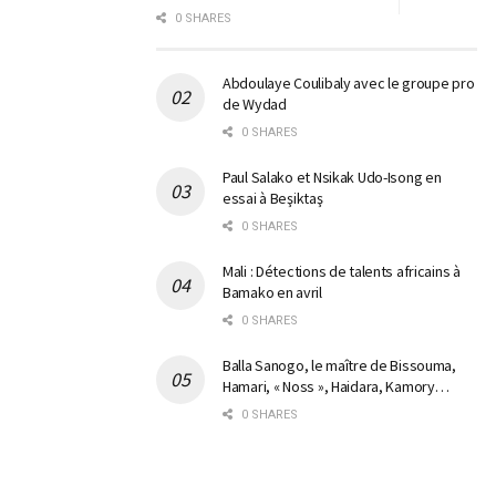
0 SHARES
Abdoulaye Coulibaly avec le groupe pro
de Wydad
0 SHARES
Paul Salako et Nsikak Udo-Isong en
essai à Beşiktaş
0 SHARES
Mali : Détections de talents africains à
Bamako en avril
0 SHARES
Balla Sanogo, le maître de Bissouma,
Hamari, « Noss », Haidara, Kamory…
0 SHARES