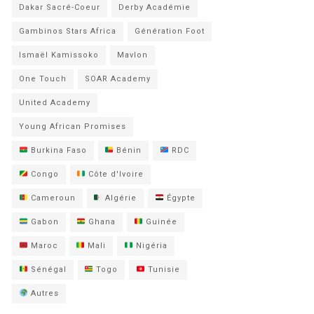
Dakar Sacré-Coeur
Derby Académie
Gambinos Stars Africa
Génération Foot
Ismaël Kamissoko
Mavlon
One Touch
SOAR Academy
United Academy
Young African Promises
Burkina Faso
Bénin
RDC
Congo
Côte d'Ivoire
Cameroun
Algérie
Égypte
Gabon
Ghana
Guinée
Maroc
Mali
Nigéria
Sénégal
Togo
Tunisie
Autres