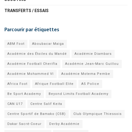
TRANSFERTS / ESSAIS
Parcourir par étiquettes
ABM Foot
Aboubacar Maiga
Académie des Étoiles du Mandé
Académie Diambars
Académie Football Cherifla
Académie Jean-Marc Guillou
Académie Mohammed VI
Académie Motema Pembe
Africa Foot
Afrique Football Elite
AS Police
Be Sport Academy
Beyond Limits Football Academy
CAN U17
Centre Salif Keita
Centre Sportif de Bamako (CSB)
Club Olympique Thiessois
Dakar Sacré-Coeur
Derby Académie