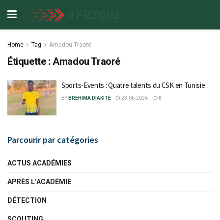
Home
Tag
Amadou Traoré
Étiquette :
Amadou Traoré
Sports-Events : Quatre talents du CSK en Tunisie
BY
BREHIMA DIAKITÉ
23.06.2026
0
Parcourir par catégories
ACTUS ACADÉMIES
APRÈS L’ACADÉMIE
DÉTECTION
SCOUTING