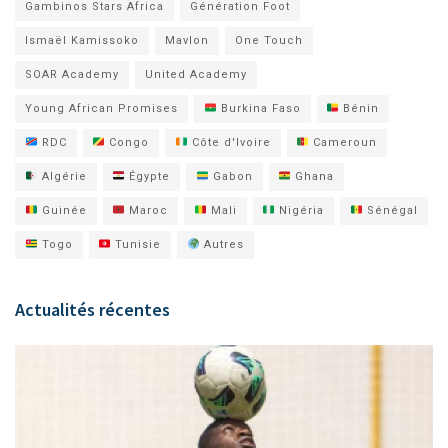
Gambinos Stars Africa
Génération Foot
Ismaël Kamissoko
Mavlon
One Touch
SOAR Academy
United Academy
Young African Promises
Burkina Faso
Bénin
RDC
Congo
Côte d'Ivoire
Cameroun
Algérie
Égypte
Gabon
Ghana
Guinée
Maroc
Mali
Nigéria
Sénégal
Togo
Tunisie
Autres
Actualités récentes