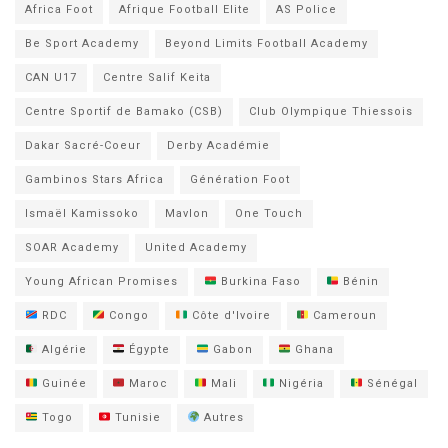
Africa Foot
Afrique Football Elite
AS Police
Be Sport Academy
Beyond Limits Football Academy
CAN U17
Centre Salif Keita
Centre Sportif de Bamako (CSB)
Club Olympique Thiessois
Dakar Sacré-Coeur
Derby Académie
Gambinos Stars Africa
Génération Foot
Ismaël Kamissoko
Mavlon
One Touch
SOAR Academy
United Academy
Young African Promises
Burkina Faso
Bénin
RDC
Congo
Côte d'Ivoire
Cameroun
Algérie
Égypte
Gabon
Ghana
Guinée
Maroc
Mali
Nigéria
Sénégal
Togo
Tunisie
Autres