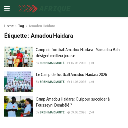
Home
Tag
Amadou Haidara
Étiquette :
Amadou Haidara
Camp de football Amadou Haïdara : Mamadou Bah
désigné meilleur joueur
BY
BREHIMA DIAKITÉ
15.06.2026
0
Le Camp de football Amadou Haïdara 2026
BY
BREHIMA DIAKITÉ
11.06.2026
0
Camp Amadou Haidara : Qui pour succéder à
Fousseyni Dembélé ?
BY
BREHIMA DIAKITÉ
09.05.2026
0