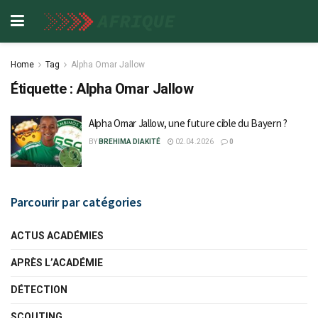
Home
Tag
Alpha Omar Jallow
Étiquette :
Alpha Omar Jallow
Alpha Omar Jallow, une future cible du Bayern ?
BY
BREHIMA DIAKITÉ
02.04.2026
0
Parcourir par catégories
ACTUS ACADÉMIES
APRÈS L’ACADÉMIE
DÉTECTION
SCOUTING