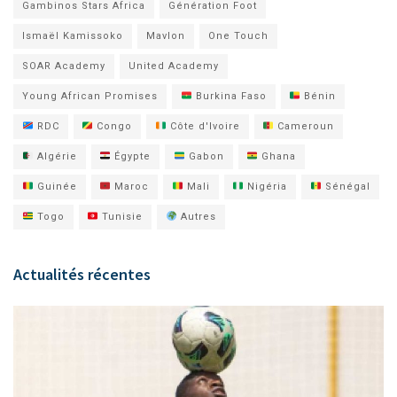
Gambinos Stars Africa
Génération Foot
Ismaël Kamissoko
Mavlon
One Touch
SOAR Academy
United Academy
Young African Promises
Burkina Faso
Bénin
RDC
Congo
Côte d'Ivoire
Cameroun
Algérie
Égypte
Gabon
Ghana
Guinée
Maroc
Mali
Nigéria
Sénégal
Togo
Tunisie
Autres
Actualités récentes