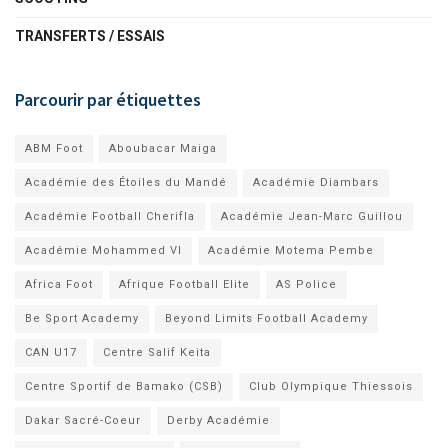
TRANSFERTS / ESSAIS
Parcourir par étiquettes
ABM Foot
Aboubacar Maiga
Académie des Étoiles du Mandé
Académie Diambars
Académie Football Cherifla
Académie Jean-Marc Guillou
Académie Mohammed VI
Académie Motema Pembe
Africa Foot
Afrique Football Elite
AS Police
Be Sport Academy
Beyond Limits Football Academy
CAN U17
Centre Salif Keita
Centre Sportif de Bamako (CSB)
Club Olympique Thiessois
Dakar Sacré-Coeur
Derby Académie