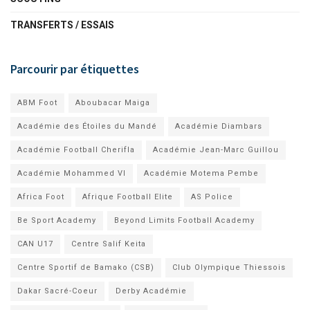
TRANSFERTS / ESSAIS
Parcourir par étiquettes
ABM Foot
Aboubacar Maiga
Académie des Étoiles du Mandé
Académie Diambars
Académie Football Cherifla
Académie Jean-Marc Guillou
Académie Mohammed VI
Académie Motema Pembe
Africa Foot
Afrique Football Elite
AS Police
Be Sport Academy
Beyond Limits Football Academy
CAN U17
Centre Salif Keita
Centre Sportif de Bamako (CSB)
Club Olympique Thiessois
Dakar Sacré-Coeur
Derby Académie