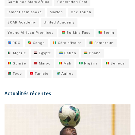
Gambinos Stars Africa
Génération Foot
Ismaël Kamissoko
Mavlon
One Touch
SOAR Academy
United Academy
Young African Promises
Burkina Faso
Bénin
RDC
Congo
Côte d'Ivoire
Cameroun
Algérie
Égypte
Gabon
Ghana
Guinée
Maroc
Mali
Nigéria
Sénégal
Togo
Tunisie
Autres
Actualités récentes