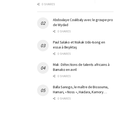
0 SHARES
Abdoulaye Coulibaly avec le groupe pro
de Wydad
0 SHARES
Paul Salako et Nsikak Udo-Isong en
essai à Beşiktaş
0 SHARES
Mali : Détections de talents africains à
Bamako en avril
0 SHARES
Balla Sanogo, le maître de Bissouma,
Hamari, « Noss », Haidara, Kamory…
0 SHARES