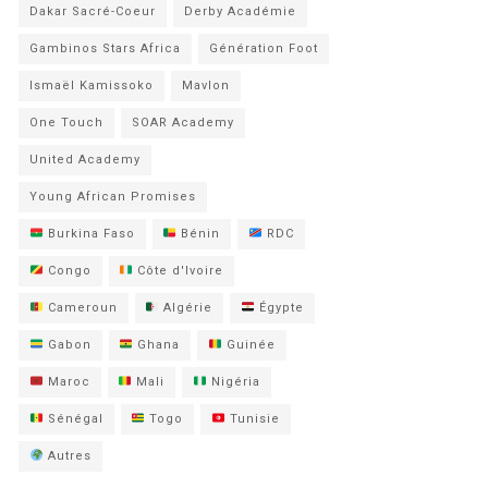
Dakar Sacré-Coeur
Derby Académie
Gambinos Stars Africa
Génération Foot
Ismaël Kamissoko
Mavlon
One Touch
SOAR Academy
United Academy
Young African Promises
Burkina Faso
Bénin
RDC
Congo
Côte d'Ivoire
Cameroun
Algérie
Égypte
Gabon
Ghana
Guinée
Maroc
Mali
Nigéria
Sénégal
Togo
Tunisie
Autres