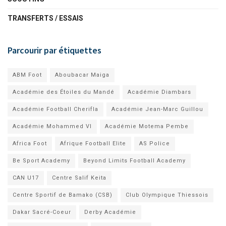
TRANSFERTS / ESSAIS
Parcourir par étiquettes
ABM Foot
Aboubacar Maiga
Académie des Étoiles du Mandé
Académie Diambars
Académie Football Cherifla
Académie Jean-Marc Guillou
Académie Mohammed VI
Académie Motema Pembe
Africa Foot
Afrique Football Elite
AS Police
Be Sport Academy
Beyond Limits Football Academy
CAN U17
Centre Salif Keita
Centre Sportif de Bamako (CSB)
Club Olympique Thiessois
Dakar Sacré-Coeur
Derby Académie