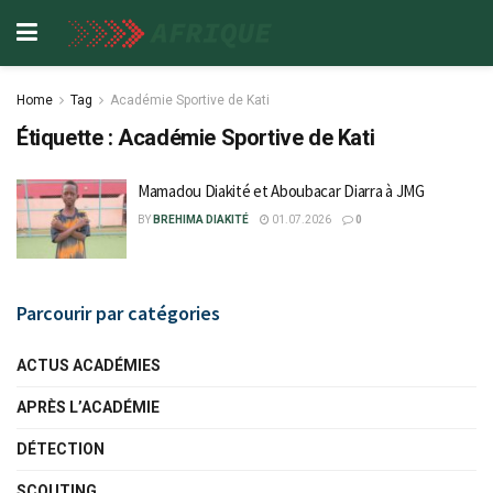
Home
Tag
Académie Sportive de Kati
Étiquette :
Académie Sportive de Kati
Mamadou Diakité et Aboubacar Diarra à JMG
BY
BREHIMA DIAKITÉ
01.07.2026
0
Parcourir par catégories
ACTUS ACADÉMIES
APRÈS L’ACADÉMIE
DÉTECTION
SCOUTING