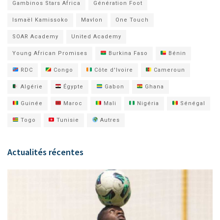
Gambinos Stars Africa
Génération Foot
Ismaël Kamissoko
Mavlon
One Touch
SOAR Academy
United Academy
Young African Promises
Burkina Faso
Bénin
RDC
Congo
Côte d'Ivoire
Cameroun
Algérie
Égypte
Gabon
Ghana
Guinée
Maroc
Mali
Nigéria
Sénégal
Togo
Tunisie
Autres
Actualités récentes