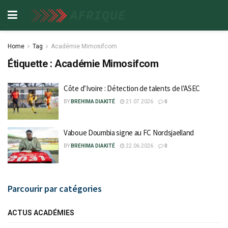
Home
Tag
Académie Mimosifcom
Étiquette :
Académie Mimosifcom
Côte d’Ivoire : Détection de talents de l’ASEC
BY
BREHIMA DIAKITÉ
21.07.2026
0
Vaboue Doumbia signe au FC Nordsjaelland
BY
BREHIMA DIAKITÉ
22.06.2026
0
Parcourir par catégories
ACTUS ACADÉMIES