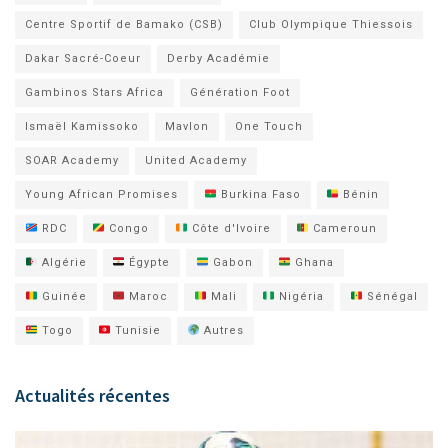
Centre Sportif de Bamako (CSB)
Club Olympique Thiessois
Dakar Sacré-Coeur
Derby Académie
Gambinos Stars Africa
Génération Foot
Ismaël Kamissoko
Mavlon
One Touch
SOAR Academy
United Academy
Young African Promises
Burkina Faso
Bénin
RDC
Congo
Côte d'Ivoire
Cameroun
Algérie
Égypte
Gabon
Ghana
Guinée
Maroc
Mali
Nigéria
Sénégal
Togo
Tunisie
Autres
Actualités récentes