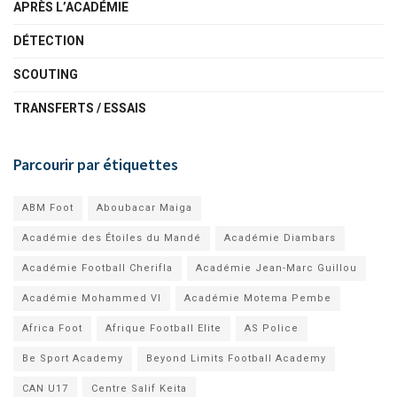
APRÈS L’ACADÉMIE
DÉTECTION
SCOUTING
TRANSFERTS / ESSAIS
Parcourir par étiquettes
ABM Foot
Aboubacar Maiga
Académie des Étoiles du Mandé
Académie Diambars
Académie Football Cherifla
Académie Jean-Marc Guillou
Académie Mohammed VI
Académie Motema Pembe
Africa Foot
Afrique Football Elite
AS Police
Be Sport Academy
Beyond Limits Football Academy
CAN U17
Centre Salif Keita