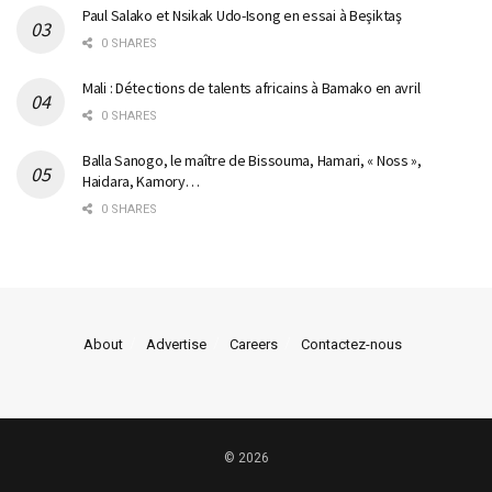
Paul Salako et Nsikak Udo-Isong en essai à Beşiktaş
0 SHARES
Mali : Détections de talents africains à Bamako en avril
0 SHARES
Balla Sanogo, le maître de Bissouma, Hamari, « Noss »,
Haidara, Kamory…
0 SHARES
About
Advertise
Careers
Contactez-nous
© 2026