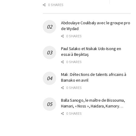
0 SHARES
Abdoulaye Coulibaly avec le groupe pro
de Wydad
0 SHARES
Paul Salako et Nsikak Udo-Isong en
essai à Beşiktaş
0 SHARES
Mali : Détections de talents africains à
Bamako en avril
0 SHARES
Balla Sanogo, le maître de Bissouma,
Hamari, « Noss », Haidara, Kamory…
0 SHARES