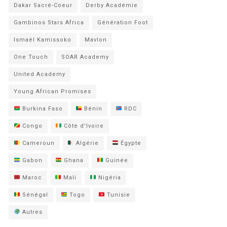
Dakar Sacré-Coeur
Derby Académie
Gambinos Stars Africa
Génération Foot
Ismaël Kamissoko
Mavlon
One Touch
SOAR Academy
United Academy
Young African Promises
Burkina Faso
Bénin
RDC
Congo
Côte d'Ivoire
Cameroun
Algérie
Égypte
Gabon
Ghana
Guinée
Maroc
Mali
Nigéria
Sénégal
Togo
Tunisie
Autres