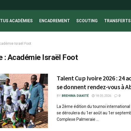
TUS ACADÉMIES
ENCADREMENT
SCOUTING
TRANSFERTS 
cadémie Israël Foot
e :
Académie Israël Foot
Talent Cup Ivoire 2026 : 24 
se donnent rendez-vous à A
BY
BREHIMA DIAKITÉ
18.05.2026
0
La 2ème édition du tournoi international
se déroulera du 1er août au 1er septem
Complexe Palmeraie ...