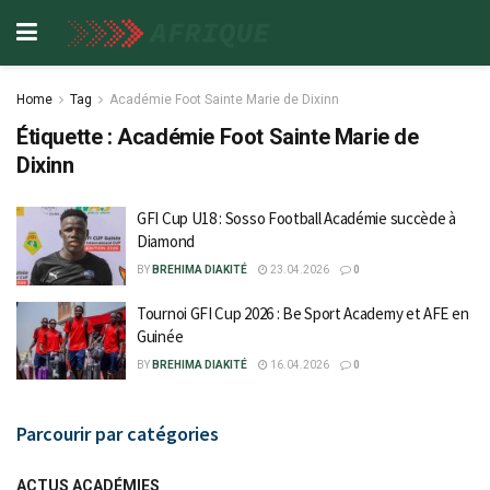
Home
Tag
Académie Foot Sainte Marie de Dixinn
Étiquette :
Académie Foot Sainte Marie de
Dixinn
GFI Cup U18 : Sosso Football Académie succède à
Diamond
BY
BREHIMA DIAKITÉ
23.04.2026
0
Tournoi GFI Cup 2026 : Be Sport Academy et AFE en
Guinée
BY
BREHIMA DIAKITÉ
16.04.2026
0
Parcourir par catégories
ACTUS ACADÉMIES