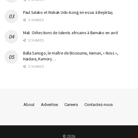
Paul Salako et Nsikak Udo-Isong en essai à Beşiktaş
0 SHARES
Mali : Détections de talents africains à Bamako en avril
0 SHARES
Balla Sanogo, le maître de Bissouma, Hamari, « Noss »,
Haidara, Kamory…
0 SHARES
About
Advertise
Careers
Contactez-nous
© 2026