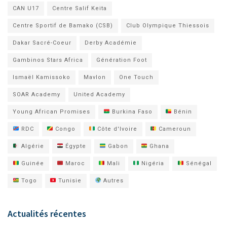
CAN U17
Centre Salif Keita
Centre Sportif de Bamako (CSB)
Club Olympique Thiessois
Dakar Sacré-Coeur
Derby Académie
Gambinos Stars Africa
Génération Foot
Ismaël Kamissoko
Mavlon
One Touch
SOAR Academy
United Academy
Young African Promises
Burkina Faso
Bénin
RDC
Congo
Côte d'Ivoire
Cameroun
Algérie
Égypte
Gabon
Ghana
Guinée
Maroc
Mali
Nigéria
Sénégal
Togo
Tunisie
Autres
Actualités récentes