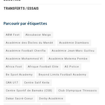
TRANSFERTS / ESSAIS
Parcourir par étiquettes
ABM Foot
Aboubacar Maiga
Académie des Étoiles du Mandé
Académie Diambars
Académie Football Cherifla
Académie Jean-Marc Guillou
Académie Mohammed VI
Académie Motema Pembe
Africa Foot
Afrique Football Elite
AS Police
Be Sport Academy
Beyond Limits Football Academy
CAN U17
Centre Salif Keita
Centre Sportif de Bamako (CSB)
Club Olympique Thiessois
Dakar Sacré-Coeur
Derby Académie