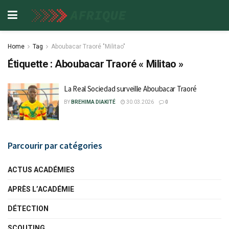
Home
Tag
Aboubacar Traoré "Militao"
Étiquette :
Aboubacar Traoré « Militao »
La Real Sociedad surveille Aboubacar Traoré
BY
BREHIMA DIAKITÉ
30.03.2026
0
Parcourir par catégories
ACTUS ACADÉMIES
APRÈS L’ACADÉMIE
DÉTECTION
SCOUTING