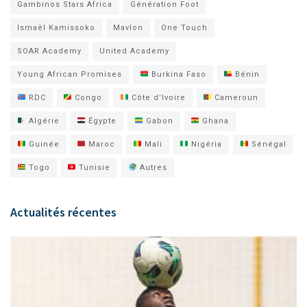
Gambinos Stars Africa
Génération Foot
Ismaël Kamissoko
Mavlon
One Touch
SOAR Academy
United Academy
Young African Promises
Burkina Faso
Bénin
RDC
Congo
Côte d'Ivoire
Cameroun
Algérie
Égypte
Gabon
Ghana
Guinée
Maroc
Mali
Nigéria
Sénégal
Togo
Tunisie
Autres
Actualités récentes