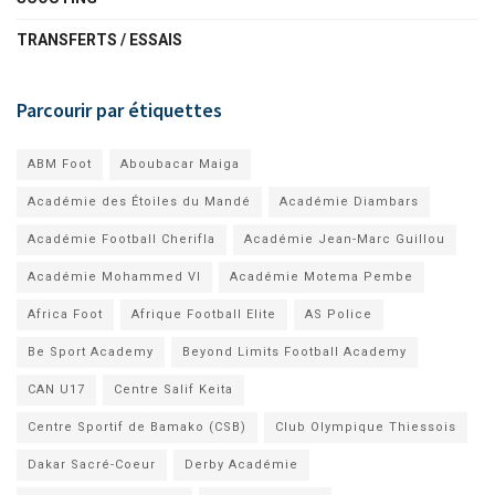
TRANSFERTS / ESSAIS
Parcourir par étiquettes
ABM Foot
Aboubacar Maiga
Académie des Étoiles du Mandé
Académie Diambars
Académie Football Cherifla
Académie Jean-Marc Guillou
Académie Mohammed VI
Académie Motema Pembe
Africa Foot
Afrique Football Elite
AS Police
Be Sport Academy
Beyond Limits Football Academy
CAN U17
Centre Salif Keita
Centre Sportif de Bamako (CSB)
Club Olympique Thiessois
Dakar Sacré-Coeur
Derby Académie