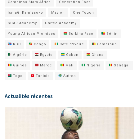
Gambinos Stars Africa
Génération Foot
Ismaël Kamissoko
Mavlon
One Touch
SOAR Academy
United Academy
Young African Promises
Burkina Faso
Bénin
RDC
Congo
Côte d'Ivoire
Cameroun
Algérie
Égypte
Gabon
Ghana
Guinée
Maroc
Mali
Nigéria
Sénégal
Togo
Tunisie
Autres
Actualités récentes