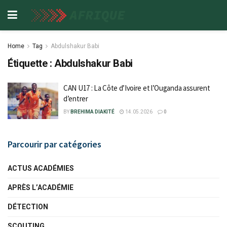
Home
Tag
Abdulshakur Babi
Étiquette :
Abdulshakur Babi
CAN U17 : La Côte d’Ivoire et l’Ouganda assurent
d’entrer
BY
BREHIMA DIAKITÉ
14.05.2026
0
Parcourir par catégories
ACTUS ACADÉMIES
APRÈS L’ACADÉMIE
DÉTECTION
SCOUTING